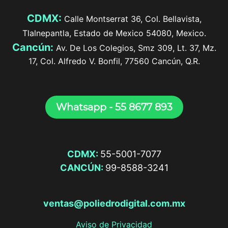
CDMX:
Calle Montserrat 36, Col. Bellavista,
Tlalnepantla, Estado de Mexico 54080, Mexico.
Cancún:
Av. De Los Colegios, Smz 309, Lt. 37, Mz.
17, Col. Alfredo V. Bonfil, 77560 Cancún, Q.R.
Whatsapp - 55 8677 893
CDMX:
55-5001-7077
CANCÚN:
99-8588-3241
ventas@​poliedro​dig​i​tal.com.​mx
Aviso de Privacidad